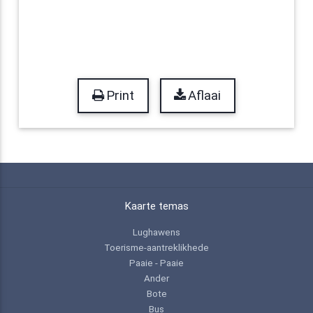
Print
Aflaai
Kaarte temas
Lughawens
Toerisme-aantreklikhede
Paaie - Paaie
Ander
Bote
Bus