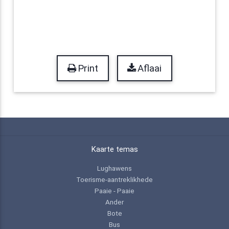
Print
Aflaai
Kaarte temas
Lughawens
Toerisme-aantreklikhede
Paaie - Paaie
Ander
Bote
Bus