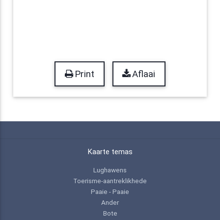
Print
Aflaai
Kaarte temas
Lughawens
Toerisme-aantreklikhede
Paaie - Paaie
Ander
Bote