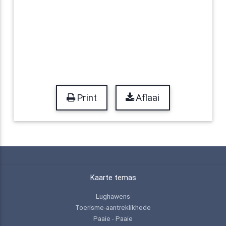
Print
Aflaai
Kaarte temas
Lughawens
Toerisme-aantreklikhede
Paaie - Paaie