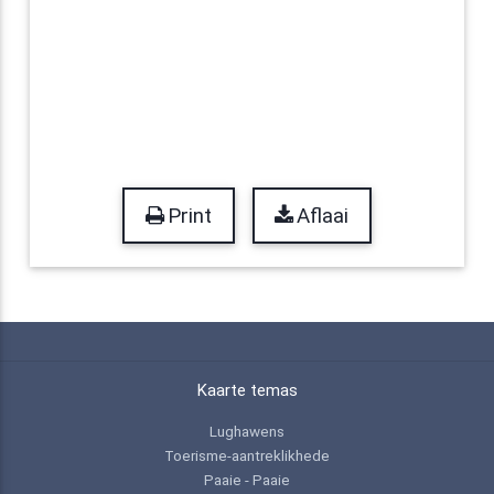
Print
Aflaai
Kaarte temas
Lughawens
Toerisme-aantreklikhede
Paaie - Paaie