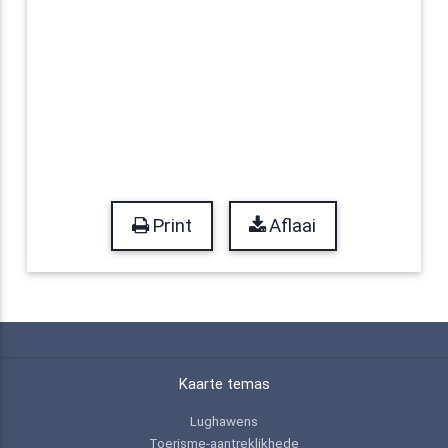
Print
Aflaai
Kaarte temas
Lughawens
Toerisme-aantreklikhede