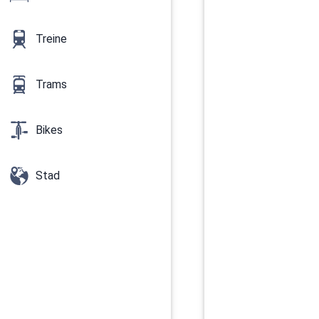
Treine
Trams
Bikes
Stad