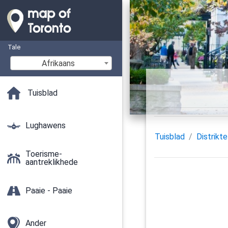
Tale
Afrikaans
Tuisblad
Lughawens
Tuisblad
Distrikte
Toerisme-
aantreklikhede
Paaie - Paaie
Ander