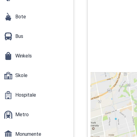
Bote
Bus
Winkels
Skole
Hospitale
Metro
Monumente