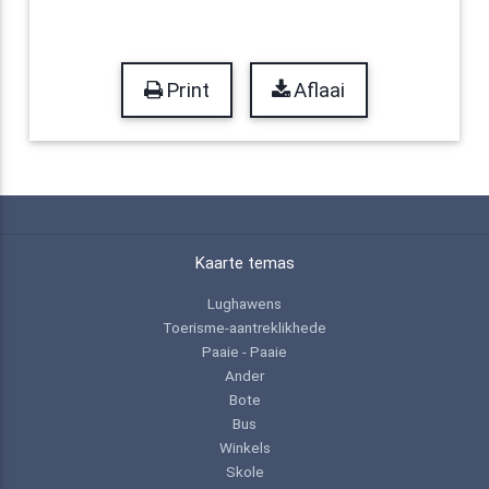
Print
Aflaai
Kaarte temas
Lughawens
Toerisme-aantreklikhede
Paaie - Paaie
Ander
Bote
Bus
Winkels
Skole