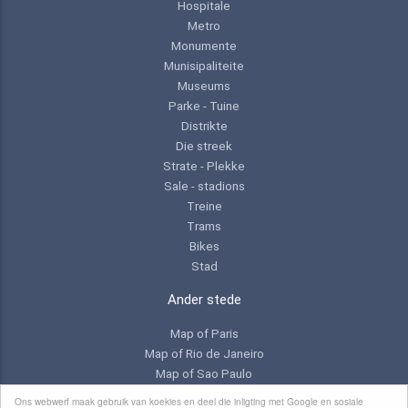
Hospitale
Metro
Monumente
Munisipaliteite
Museums
Parke - Tuine
Distrikte
Die streek
Strate - Plekke
Sale - stadions
Treine
Trams
Bikes
Stad
Ander stede
Map of Paris
Map of Rio de Janeiro
Map of Sao Paulo
Map of Toronto
Ons webwerf maak gebruik van koekies en deel die inligting met Google en sosiale