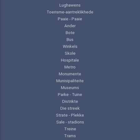
Lughawens
Toerisme-aantreklikhede
Paaie - Paaie
Ander
Bote
Bus
Winkels
Skole
Hospitale
Metro
Monumente
Munisipaliteite
Museums
Parke - Tuine
Distrikte
Die streek
Strate - Plekke
Sale - stadions
Treine
Trams