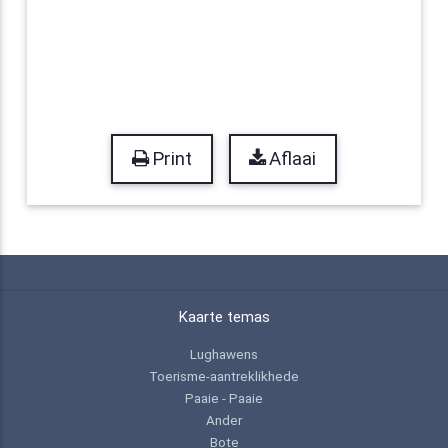
Print
Aflaai
Kaarte temas
Lughawens
Toerisme-aantreklikhede
Paaie - Paaie
Ander
Bote