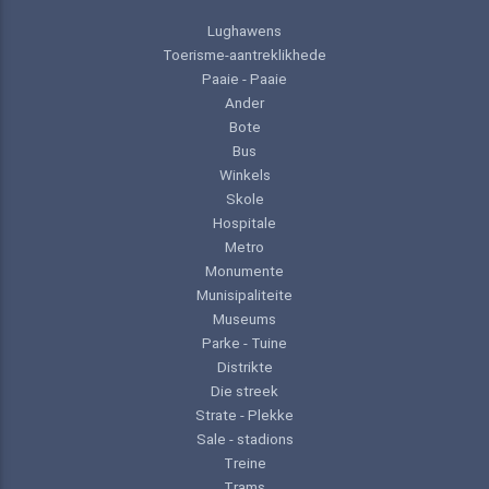
Lughawens
Toerisme-aantreklikhede
Paaie - Paaie
Ander
Bote
Bus
Winkels
Skole
Hospitale
Metro
Monumente
Munisipaliteite
Museums
Parke - Tuine
Distrikte
Die streek
Strate - Plekke
Sale - stadions
Treine
Trams