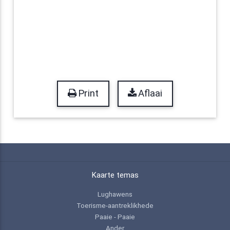
Print
Aflaai
Kaarte temas
Lughawens
Toerisme-aantreklikhede
Paaie - Paaie
Ander